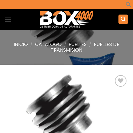
Saltar
al
contenido
INICIO
/
CATALOGO
/
FUELLES
/
FUELLES DE
TRANSMISION
Añadir
a la
lista de
deseos