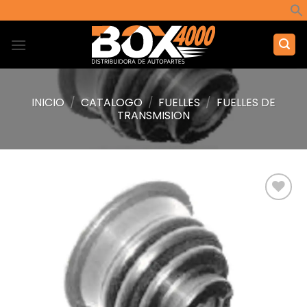
Saltar
al
contenido
INICIO
/
CATALOGO
/
FUELLES
/
FUELLES DE
TRANSMISION
Añadir
a la
lista de
deseos