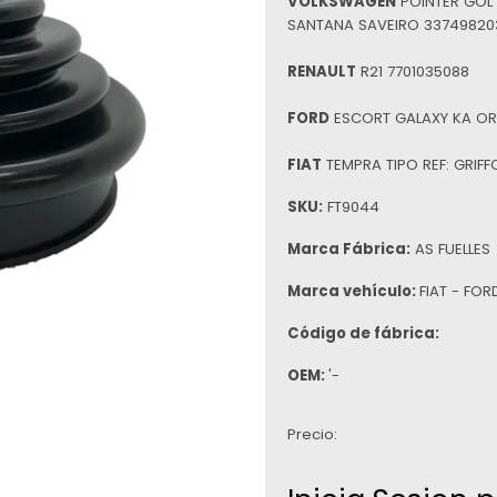
VOLKSWAGEN
POINTER GOL
SANTANA SAVEIRO 33749820
RENAULT
R21 7701035088
FORD
ESCORT GALAXY KA OR
FIAT
TEMPRA TIPO REF: GRIFFO
SKU:
FT9044
Marca Fábrica:
AS FUELLES
Marca vehículo:
FIAT - FO
Código de fábrica:
OEM:
'-
Precio: