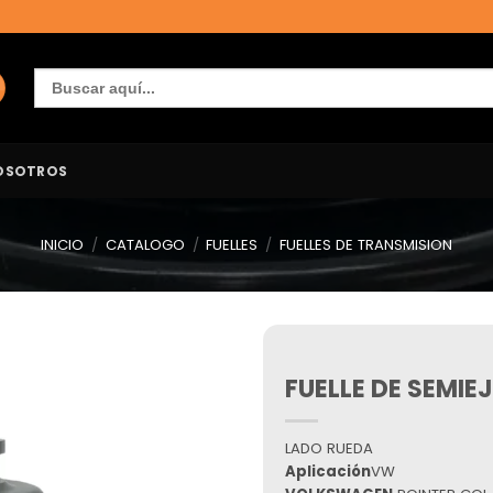
Buscar:
OSOTROS
INICIO
/
CATALOGO
/
FUELLES
/
FUELLES DE TRANSMISION
FUELLE DE SEMIE
Añadir
a la
lista de
deseos
LADO RUEDA
Aplicación
VW