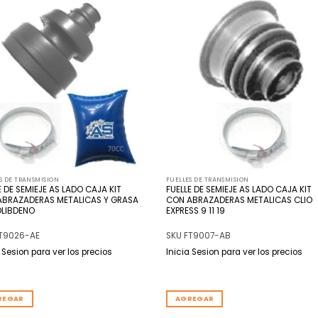
Añadir
Añ
a la
a
lista
l
de
deseos
de
S DE TRANSMISION
FUELLES DE TRANSMISION
E DE SEMIEJE AS LADO CAJA KIT
FUELLE DE SEMIEJE AS LADO CAJA KIT
ABRAZADERAS METALICAS Y GRASA
CON ABRAZADERAS METALICAS CLIO
OLIBDENO
EXPRESS 9 11 19
FT9026-AE
SKU FT9007-AB
a Sesion para ver los precios
Inicia Sesion para ver los precios
REGAR
AGREGAR