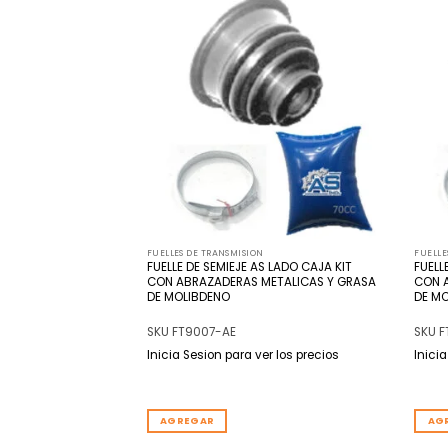
Añadir
Añadir
a la
a la
lista
lista
de
de
deseos
deseos
FUELLES DE TRANSMISION
FUELLE
FUELLE DE SEMIEJE AS LADO CAJA KIT
FUELL
S LADO CAJA
CON ABRAZADERAS METALICAS Y GRASA
CON 
DE MOLIBDENO
DE M
SKU FT9007-AE
SKU 
r los precios
Inicia Sesion para ver los precios
Inici
REF: GRIFFO 102 32 JAIME
AGREGAR
AG