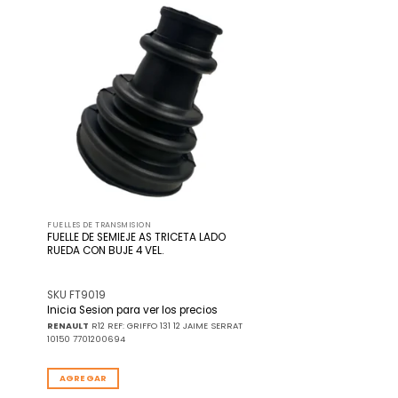
adir
Añadir
 la
a la
ista
lista
de
de
seos
deseos
FUELLES DE TRANSMISION
FUELLE DE SEMIEJE AS TRICETA LADO
RUEDA CON BUJE 4 VEL.
SKU FT9019
Inicia Sesion para ver los precios
RENAULT
R12 REF: GRIFFO 131 12 JAIME SERRAT
10150 7701200694
AGREGAR