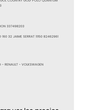
 GOL COUNTRY GOLF POLO QUANTUM
3
ION 337498203
 160 32 JAIME SERRAT 11150 82462961
RD - RENAULT - VOLKSWAGEN