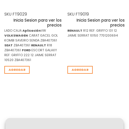
SKU FT9029
SKU FT9019
Inicia Sesion para ver los
Inicia Sesion para ver los
precios
precios
LADO CAJA
Aplicación
VW
RENAULT
R12 REF: GRIFFO 131 12
VOLKSWAGEN
CARAT GACEL GOL
JAIME SERRAT 10150 7701200694
KOMBI SAVEIRO SENDA ZBA407361
SEAT
ZBA407361
RENAULT
R18
ZBA407361
FORD
ESCORT GALAXY
REF: GRIFFO 222 12 JAIME SERRAT
10520 ZBA407361
AGREGAR
AGREGAR