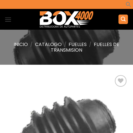
Saltar
al
contenido
INICIO
/
CATALOGO
/
FUELLES
/
FUELLES DE
TRANSMISION
Añadir
a la
lista de
deseos