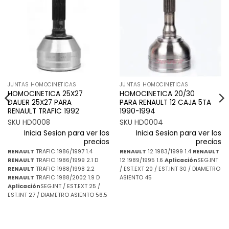
Añadir
Añadir
a la
a la
lista de
lista de
deseos
deseos
JUNTAS HOMOCINETICAS
JUNTAS HOMOCINETICAS
HOMOCINETICA 25X27
HOMOCINETICA 20/30
DAUER 25X27 PARA
PARA RENAULT 12 CAJA 5TA
RENAULT TRAFIC 1992
1990-1994
SKU HD0008
SKU HD0004
Inicia Sesion para ver los
Inicia Sesion para ver los
precios
precios
RENAULT
TRAFIC 1986/1997 1.4
RENAULT
12 1983/1999 1.4
RENAULT
RENAULT
TRAFIC 1986/1999 2.1 D
12 1989/1995 1.6
Aplicación
SEG.INT
RENAULT
TRAFIC 1988/1998 2.2
/ EST.EXT 20 / EST.INT 30 / DIAMETRO
RENAULT
TRAFIC 1988/2002 1.9 D
ASIENTO 45
Aplicación
SEG.INT / EST.EXT 25 /
EST.INT 27 / DIAMETRO ASIENTO 56.5