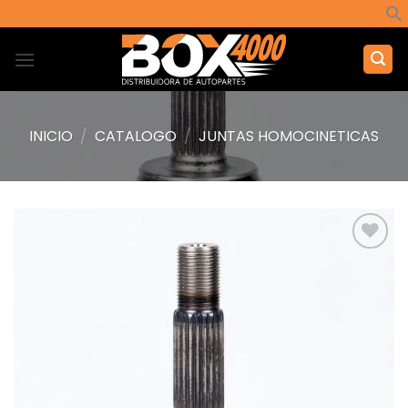
Saltar
al
contenido
INICIO
/
CATALOGO
/
JUNTAS HOMOCINETICAS
Añadir
a la
lista de
deseos