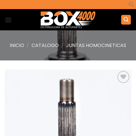
Saltar
al
contenido
INICIO
/
CATALOGO
/
JUNTAS HOMOCINETICAS
Añadir
a la
lista de
deseos