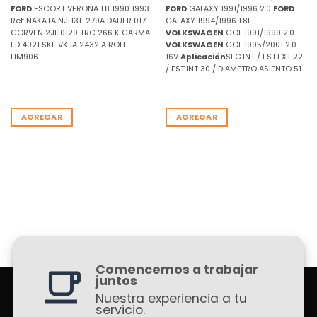
FORD
ESCORT VERONA 1.8 1990 1993
FORD
GALAXY 1991/1996 2.0
FORD
Ref: NAKATA NJH31-279A DAUER 017
GALAXY 1994/1996 1.8I
CORVEN 2JH0120 TRC 266 K GARMA
VOLKSWAGEN
GOL 1991/1999 2.0
FD 4021 SKF VKJA 2432 A ROLL
VOLKSWAGEN
GOL 1995/2001 2.0
HM906
16V
Aplicación
SEG.INT / EST.EXT 22
/ EST.INT 30 / DIAMETRO ASIENTO 51
AGREGAR
AGREGAR
Comencemos a trabajar
juntos
Nuestra experiencia a tu
servicio.