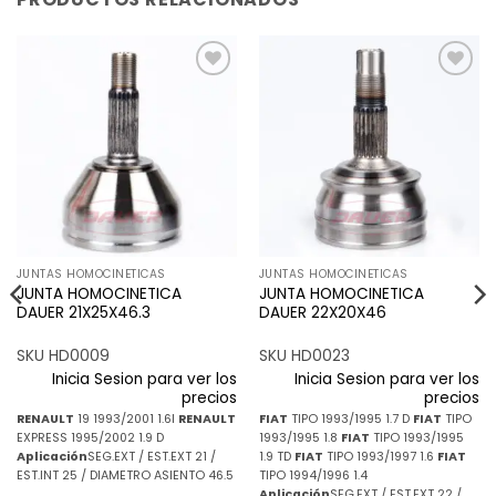
Añadir
Añadir
a la
a la
lista de
lista de
deseos
deseos
JUNTAS HOMOCINETICAS
JUNTAS HOMOCINETICAS
JUNTA HOMOCINETICA
JUNTA HOMOCINETICA
DAUER 21X25X46.3
DAUER 22X20X46
SKU HD0009
SKU HD0023
Inicia Sesion para ver los
Inicia Sesion para ver los
precios
precios
RENAULT
19 1993/2001 1.6I
RENAULT
FIAT
TIPO 1993/1995 1.7 D
FIAT
TIPO
EXPRESS 1995/2002 1.9 D
1993/1995 1.8
FIAT
TIPO 1993/1995
Aplicación
SEG.EXT / EST.EXT 21 /
1.9 TD
FIAT
TIPO 1993/1997 1.6
FIAT
EST.INT 25 / DIAMETRO ASIENTO 46.5
TIPO 1994/1996 1.4
Aplicación
SEG.EXT / EST.EXT 22 /