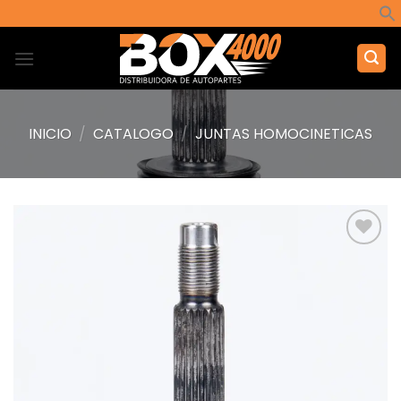
Saltar
al
contenido
INICIO
/
CATALOGO
/
JUNTAS HOMOCINETICAS
Añadir
a la
lista de
deseos