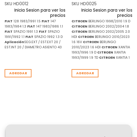
SKU HD0012
SKU HD0025
Inicia Sesion para ver los
Inicia Sesion para ver los
precios
precios
FIAT
128 1983/1991 1.5
FIAT
147
CITROEN
BERLINGO 1998/2010 1.9 D
1983/1984 1.3
FIAT
147 1983/1986 1.1
CITROEN
BERLINGO 2002/2004 1.8
FIAT
SPAZIO 1991 1.3
FIAT
SPAZIO
CITROEN
BERLINGO 2002/2005 2.0
1991/1992 1.1
FIAT
SPAZIO 1992 1.3 D
HDI
CITROEN
BERLINGO 2010/2023
Aplicación
SEG.EXT / EST.EXT 20 /
1.6 16V
CITROEN
BERLINGO
EST.INT 20 / DIAMETRO ASIENTO 43
2010/2023 1.6 HDI
CITROEN
XANTIA
1993/1996 1.9 D
CITROEN
XANTIA
1993/1999 1.9 TD
CITROEN
XANTIA 1
AGREGAR
AGREGAR