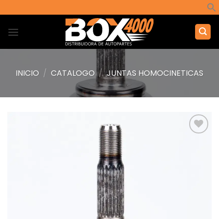
Saltar
al
contenido
INICIO
/
CATALOGO
/
JUNTAS HOMOCINETICAS
Añadir
a la
lista de
deseos