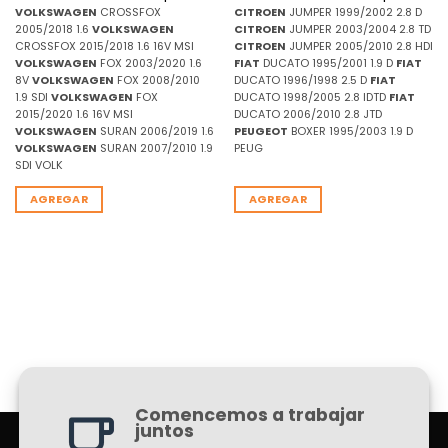
VOLKSWAGEN
CROSSFOX
CITROEN
JUMPER 1999/2002 2.8 D
2005/2018 1.6
VOLKSWAGEN
CITROEN
JUMPER 2003/2004 2.8 TD
CROSSFOX 2015/2018 1.6 16V MSI
CITROEN
JUMPER 2005/2010 2.8 HDI
VOLKSWAGEN
FOX 2003/2020 1.6
FIAT
DUCATO 1995/2001 1.9 D
FIAT
8V
VOLKSWAGEN
FOX 2008/2010
DUCATO 1996/1998 2.5 D
FIAT
1.9 SDI
VOLKSWAGEN
FOX
DUCATO 1998/2005 2.8 IDTD
FIAT
2015/2020 1.6 16V MSI
DUCATO 2006/2010 2.8 JTD
VOLKSWAGEN
SURAN 2006/2019 1.6
PEUGEOT
BOXER 1995/2003 1.9 D
VOLKSWAGEN
SURAN 2007/2010 1.9
PEUG
SDI VOLK
AGREGAR
AGREGAR
Comencemos a trabajar
juntos