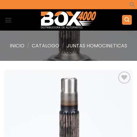
Saltar
al
contenido
INICIO
/
CATALOGO
/
JUNTAS HOMOCINETICAS
Añadir
a la
lista de
deseos