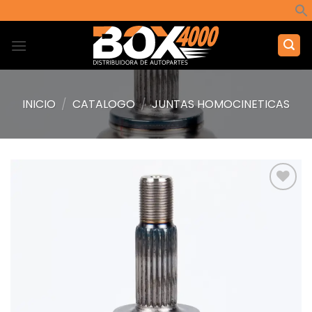
Saltar
al
contenido
INICIO
/
CATALOGO
/
JUNTAS HOMOCINETICAS
Añadir
a la
lista de
deseos