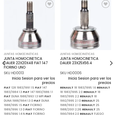
Añadir
Añadir
a la
a la
lista de
lista de
deseos
deseos
JUNTAS HOMOCINETICAS
JUNTAS HOMOCINETICAS
JUNTA HOMOCINETICA
JUNTA HOMOCINETICA
DAUER 22X20X48 FIAT 147
DAUER 23X25X56.4
FIORINO UNO
SKU HD0013
SKU HD0006
Inicia Sesion para ver los
Inicia Sesion para ver los
precios
precios
FIAT
128 1983/1991 1.5
FIAT
147
RENAULT
18 1983/1995 1.6
RENAULT
1983/1984 1.3
FIAT
147 1983/1986 1.1
18 1983/1995 2.0
RENAULT
18
FIAT
DUNA 1988/1993 1.3 MPI
FIAT
1983/1995 2.2
RENAULT
18
DUNA 1988/1994 1.3 D
FIAT
DUNA
1992/1995 2.1 D
RENAULT
25
1988/1995 1.5
FIAT
FIORINO
1988/1993 2.1 D
RENAULT
25
1989/1996 1.3 D
FIAT
FIORINO
1988/2001 2.2IE
RENAULT
25
1989/1996 1.4 N
FIAT
FIORINO
1990/1994 2.0
RENAULT
FUEGO