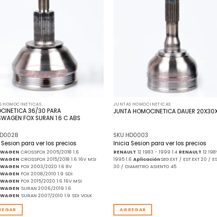
a la
a
lista
l
de
deseos
de
S HOMOCINETICAS
JUNTAS HOMOCINETICAS
CINETICA 36/30 PARA
JUNTA HOMOCINETICA DAUER 20X30
WAGEN FOX SURAN 1.6 C ABS
HD0028
SKU HD0003
a Sesion para ver los precios
Inicia Sesion para ver los precios
SWAGEN
CROSSFOX 2005/2018 1.6
RENAULT
12 1983 - 1999 1.4
RENAULT
12 198
SWAGEN
CROSSFOX 2015/2018 1.6 16V MSI
1995 1.6
Aplicación
SEG.EXT / EST.EXT 20 / ES
SWAGEN
FOX 2003/2020 1.6 8V
30 / DIAMETRO ASIENTO 45
SWAGEN
FOX 2008/2010 1.9 SDI
SWAGEN
FOX 2015/2020 1.6 16V MSI
SWAGEN
SURAN 2006/2019 1.6
SWAGEN
SURAN 2007/2010 1.9 SDI VOLK
REGAR
AGREGAR