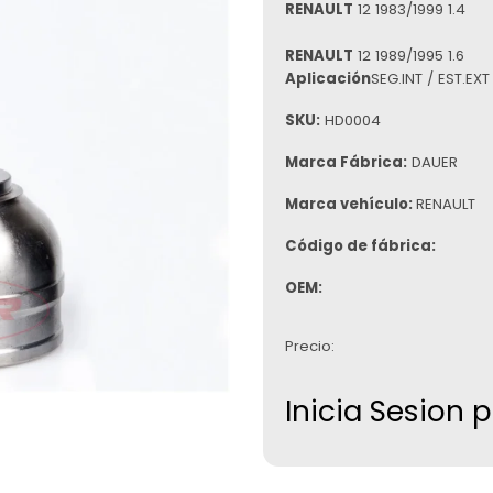
RENAULT
12 1983/1999 1.4
RENAULT
12 1989/1995 1.6
Aplicación
SEG.INT / EST.EX
SKU:
HD0004
Marca Fábrica:
DAUER
Marca vehículo:
RENAULT
Código de fábrica:
OEM:
Precio:
Inicia Sesion 