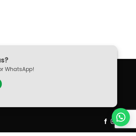
as?
or WhatsApp!