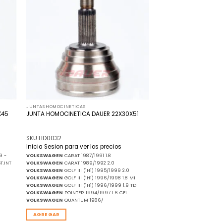
 la
a la
ista
lista
de
de
seos
deseos
JUNTAS HOMOCINETICAS
X45
JUNTA HOMOCINETICA DAUER 22X30X51
SKU HD0032
Inicia Sesion para ver los precios
9 -
VOLKSWAGEN
CARAT 1987/1991 1.8
T.INT
VOLKSWAGEN
CARAT 1989/1992 2.0
VOLKSWAGEN
GOLF III (1H1) 1995/1999 2.0
VOLKSWAGEN
GOLF III (1H1) 1996/1998 1.8 MI
VOLKSWAGEN
GOLF III (1H1) 1996/1999 1.9 TD
VOLKSWAGEN
POINTER 1994/1997 1.6 CFI
VOLKSWAGEN
QUANTUM 1986/
AGREGAR