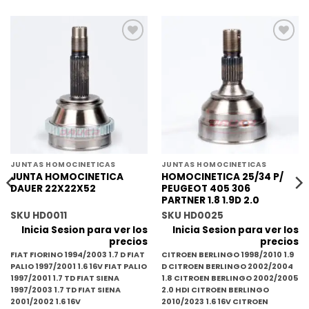
Añadir
Añadir
a la
a la
lista
lista
de
de
deseos
deseos
JUNTAS HOMOCINETICAS
JUNTAS HOMOCINETICAS
JUNTA HOMOCINETICA
HOMOCINETICA 25/34 P/
DAUER 22X22X52
PEUGEOT 405 306
PARTNER 1.8 1.9D 2.0
SKU HD0011
SKU HD0025
Inicia Sesion para ver los
Inicia Sesion para ver los
precios
precios
FIAT
FIORINO 1994/2003 1.7 D
FIAT
CITROEN
BERLINGO 1998/2010 1.9
PALIO 1997/2001 1.6 16V
FIAT
PALIO
D
CITROEN
BERLINGO 2002/2004
1997/2001 1.7 TD
FIAT
SIENA
1.8
CITROEN
BERLINGO 2002/2005
1997/2003 1.7 TD
FIAT
SIENA
2.0 HDI
CITROEN
BERLINGO
2001/2002 1.6 16V
2010/2023 1.6 16V
CITROEN