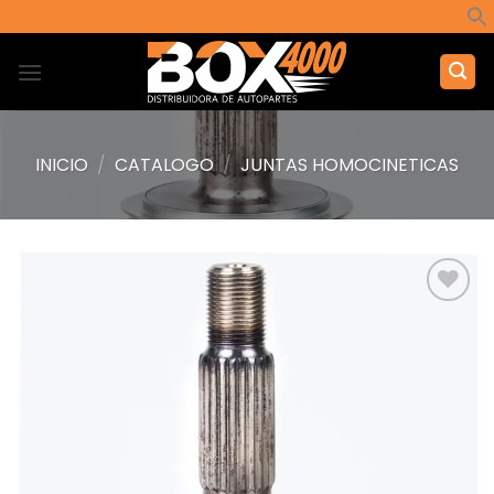
Saltar
al
contenido
INICIO
/
CATALOGO
/
JUNTAS HOMOCINETICAS
Añadir
a la
lista de
deseos