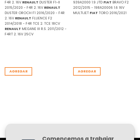
F4R 2. 16V
RENAULT
DUSTER F1-II
939A2000 1.9 JTD
FIAT
BRAVO F2
2015/2020 - F4R 2. 16V
RENAULT
2012/2015 - 198A20006 1.6 16V
DUSTER OROCH F1 2016/2020 - F4R
MULTIJET
FIAT
TORO 2016/2021
2. 16V
RENAULT
FLUENCE F2
2014/2018 - F4R TCE 2. TCE 18CV
RENAULT
MEGANE III R.S. 2011/2012 -
F4RT 2. 16V 25CV
AGREGAR
AGREGAR
Comencemos a trabajar