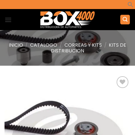
Saltar
al
contenido
INICIO
/
CATALOGO
/
CORREAS Y KITS
/
KITS DE
DISTRIBUCION
Añadir
a la
lista de
deseos