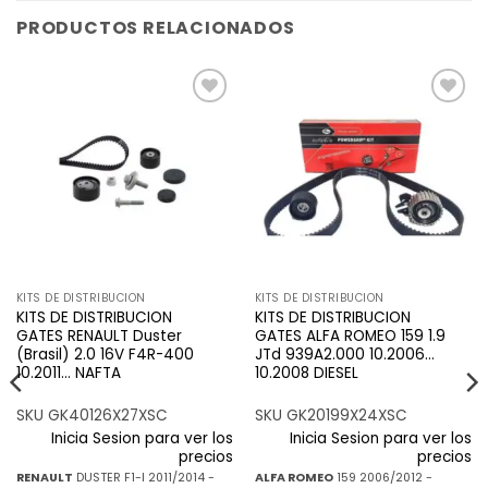
PRODUCTOS RELACIONADOS
Añadir
Añadir
a la
a la
lista de
lista de
deseos
deseos
KITS DE DISTRIBUCION
KITS DE DISTRIBUCION
KITS DE DISTRIBUCION
KITS DE DISTRIBUCION
GATES RENAULT Duster
GATES ALFA ROMEO 159 1.9
(Brasil) 2.0 16V F4R-400
JTd 939A2.000 10.2006…
10.2011… NAFTA
10.2008 DIESEL
SKU GK40126X27XSC
SKU GK20199X24XSC
Inicia Sesion para ver los
Inicia Sesion para ver los
precios
precios
RENAULT
DUSTER F1-I 2011/2014 -
ALFA ROMEO
159 2006/2012 -