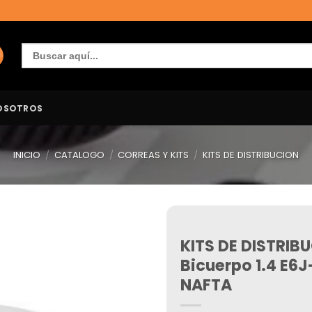
Buscar:
OSOTROS
INICIO
/
CATALOGO
/
CORREAS Y KITS
/
KITS DE DISTRIBUCION
KITS DE DISTRIB
Añadir
a la
Bicuerpo 1.4 E6J
lista de
deseos
NAFTA