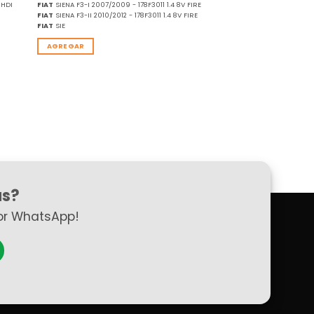
 HDI
FIAT
SIENA F3-I 2007/2009 - 178F3011 1.4 8V FIRE
FIAT
SIENA F3-II 2010/2012 - 178F3011 1.4 8V FIRE
FIAT
SIE
AGREGAR
as?
or WhatsApp!