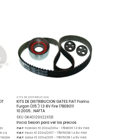
adir
Añadir
 la
a la
ista
lista
de
de
seos
deseos
KITS DE DISTRIBUCION
OT
KITS DE DISTRIBUCION GATES FIAT Fiorino
Furgon (05´) 1.3 8V Fire 178E8011
10.2005… NAFTA
SKU GK40129X22XSB
Inicia Sesion para ver los precios
DI
FIAT
FIORINO F2 2004/2014 - 178E8011 1.3 8V FIRE
EN C4
FIAT
PALIO F2 2004/2017 - 178F5038 1.4 8V FIRE
CITRÖEN
FIAT
SIENA F2 2004/2011 - 178F5038 1.4 8V FIRE