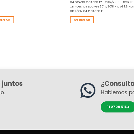
C4 GRAND PICASSO F2-I 2014/2016 - DV6 1.6
CITRÖEN C4 LOUNGE 2014/2018 - DV6 1.6 HDI
CITRÖEN C4 PICASSO F1
REGAR
AGREGAR
 juntos
¿Consult
o.
Hablemos p
11 2700 5154