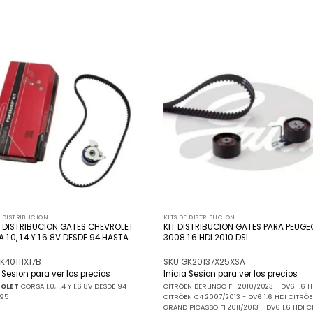
Añadir
Añ
a la
a
lista
l
de
deseos
de
E DISTRIBUCION
KITS DE DISTRIBUCION
E DISTRIBUCION GATES CHEVROLET
KIT DISTRIBUCION GATES PARA PEUGE
 1.0, 1.4 Y 1.6 8V DESDE 94 HASTA
3008 1.6 HDI 2010 DSL
K40111X17B
SKU GK20137X25XSA
a Sesion para ver los precios
Inicia Sesion para ver los precios
ROLET
CORSA 1.0, 1.4 Y 1.6 8V DESDE 94
CITRÖEN BERLINGO FII 2010/2023 - DV6 1.6 H
 95
CITRÖEN C4 2007/2013 - DV6 1.6 HDI CITRÖ
GRAND PICASSO F1 2011/2013 - DV6 1.6 HDI 