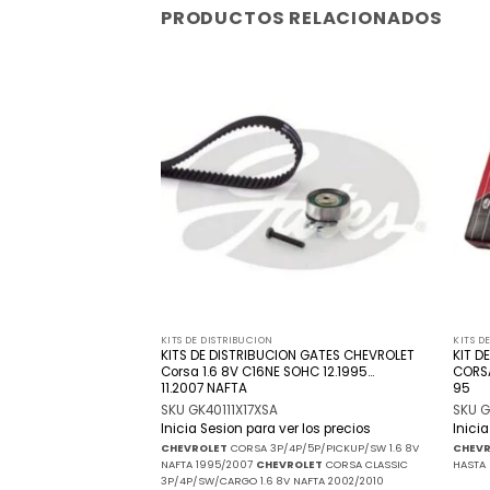
PRODUCTOS RELACIONADOS
Añadir
Añadir
a la
a la
lista
lista
de
de
deseos
deseos
KITS DE DISTRIBUCION
KITS D
ON GATES RENAULT
KITS DE DISTRIBUCION GATES CHEVROLET
KIT D
is 2.5 Dci G9U-724
Corsa 1.6 8V C16NE SOHC 12.1995…
CORSA
ESEL
11.2007 NAFTA
95
A
SKU GK40111X17XSA
SKU G
r los precios
Inicia Sesion para ver los precios
Inici
7/2009 - G9U 2.5 DCI
CHEVROLET
CORSA 3P/4P/5P/PICKUP/SW 1.6 8V
CHEV
9/2013 - G9U 2.5 DCI
NAFTA 1995/2007
CHEVROLET
CORSA CLASSIC
HASTA
3P/4P/SW/CARGO 1.6 8V NAFTA 2002/2010