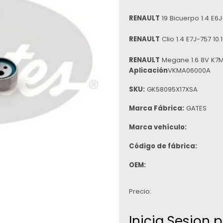
RENAULT
19 Bicuerpo 1.4 E6J
RENAULT
Clio 1.4 E7J-757 10
RENAULT
Megane 1.6 8V K7M-
Aplicación
VKMA06000A
SKU:
GK58095X17XSA
Marca Fábrica:
GATES
Marca vehículo:
Código de fábrica:
OEM:
Precio:
Inicia Sesion 