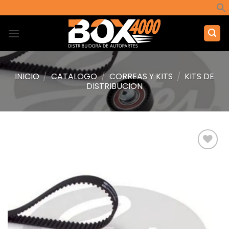
Saltar
al
contenido
INICIO
/
CATALOGO
/
CORREAS Y KITS
/
KITS DE
DISTRIBUCION
Añadir
a la
lista de
deseos