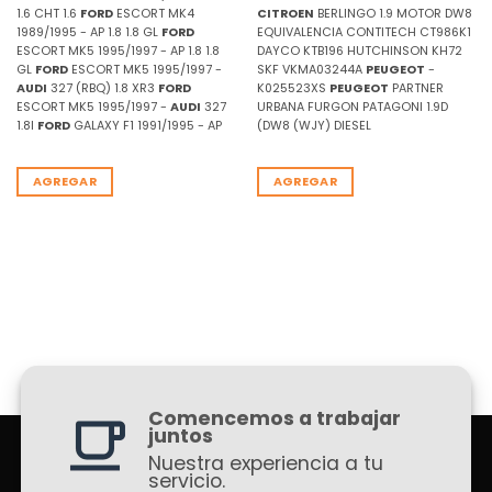
1.6 CHT 1.6
FORD
ESCORT MK4
CITROEN
BERLINGO 1.9 MOTOR DW8
1989/1995 - AP 1.8 1.8 GL
FORD
EQUIVALENCIA CONTITECH CT986K1
ESCORT MK5 1995/1997 - AP 1.8 1.8
DAYCO KTB196 HUTCHINSON KH72
GL
FORD
ESCORT MK5 1995/1997 -
SKF VKMA03244A
PEUGEOT
-
AUDI
327 (RBQ) 1.8 XR3
FORD
K025523XS
PEUGEOT
PARTNER
ESCORT MK5 1995/1997 -
AUDI
327
URBANA FURGON PATAGONI 1.9D
1.8I
FORD
GALAXY F1 1991/1995 - AP
(DW8 (WJY) DIESEL
AGREGAR
AGREGAR
Comencemos a trabajar
juntos
Nuestra experiencia a tu
servicio.