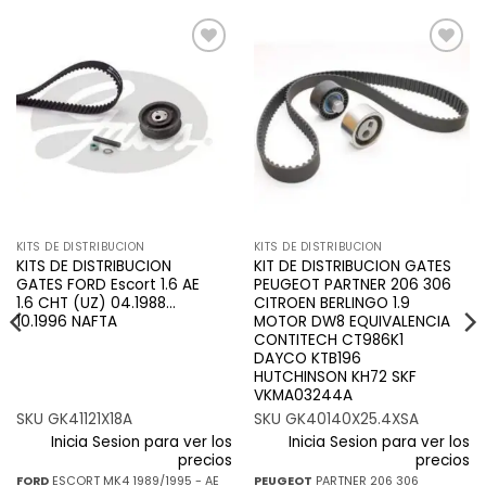
Añadir
Añadir
a la
a la
lista de
lista de
deseos
deseos
KITS DE DISTRIBUCION
KITS DE DISTRIBUCION
KITS DE DISTRIBUCION
KIT DE DISTRIBUCION GATES
GATES FORD Escort 1.6 AE
PEUGEOT PARTNER 206 306
1.6 CHT (UZ) 04.1988…
CITROEN BERLINGO 1.9
10.1996 NAFTA
MOTOR DW8 EQUIVALENCIA
CONTITECH CT986K1
DAYCO KTB196
HUTCHINSON KH72 SKF
VKMA03244A
SKU GK41121X18A
SKU GK40140X25.4XSA
Inicia Sesion para ver los
Inicia Sesion para ver los
precios
precios
FORD
ESCORT MK4 1989/1995 - AE
PEUGEOT
PARTNER 206 306