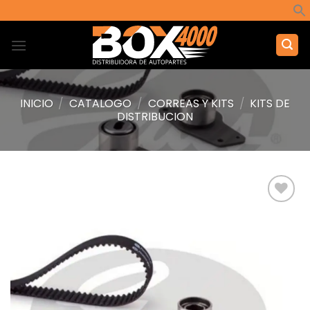
Saltar
al
contenido
INICIO
/
CATALOGO
/
CORREAS Y KITS
/
KITS DE
DISTRIBUCION
Añadir
a la
lista de
deseos