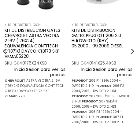
KITS DE DISTRIBUCION
KITS DE DISTRIBUCION
KIT DE DISTRIBUCION GATES
KITS DE DISTRIBUCION
CHEVROLET ASTRA VECTRA
GATES PEUGEOT 206 2.0
2 16V (176X24)
Hdi DW10TD (RHY)
EQUIVALENCIA CONTITECH
05.2000… 09.2009 DIESEL
CT871K1 DAYCO KTB173 SKF
VKMA05220
SKU GK40176X24XSB
SKU GK40141X25.4XSB
Inicia Sesion para ver los
Inicia Sesion para ver los
precios
precios
CHEVROLET
ASTRA VECTRA 2 16V
PEUGEOT
206 F1 1999/2004 -
(176X24) EQUIVALENCIA CONTITECH
DW10TD 2. HDI
PEUGEOT
206 F2
CT871K1 DAYCO KTB173 SKF
2004/2012 - DW10TD 2. HDI
VKMA05220
PEUGEOT
207 2008/2016 - DW10TD
2. HDI
PEUGEOT
207 SEDÁN
2008/2015 - DW10TD 2. HDI
PEUGEOT
306 F3 1999/2004 -
DW10TD 2. HDI
PEUGEOT
307 F1
2001/2006 - DW10TD 2. HDI PEU