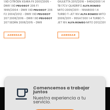
1.9D CITRÖEN XSARA FII 2001/2005 -
GIULIETTA 2011/2016 - 940A2000 1.4
DW8 1.9D
PEUGEOT
206 F1
TB 17CV QUADRIFO
ALFA ROMEO
1999/2004 - DW8 1.9D
PEUGEOT
206
MITO 2009/2011 - 199A8000 1.4
F2 2004/2012 - DW8 1.9D
PEUGEOT
TURBO T-JET 16V
ALFA ROMEO
MITO
207 2008/2016 - DW8 1.9D
PEUGEOT
2009/2011 - 955A7.000 1.4 TURBO T-
207 SEDÁN 2008/2015 - DW8
JET 16V
ALFA ROMEO
MITO 2012/201
AGREGAR
AGREGAR
Comencemos a trabajar
juntos
Nuestra experiencia a tu
servicio.