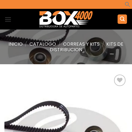
Saltar
al
contenido
INICIO
/
CATALOGO
/
CORREAS Y KITS
/
KITS DE
DISTRIBUCION
Añadir
a la
lista de
deseos