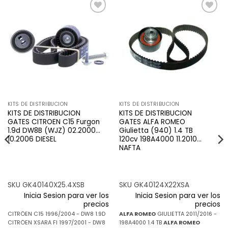
Añadir
Añadir
a la
a la
lista de
lista de
deseos
deseos
KITS DE DISTRIBUCION
KITS DE DISTRIBUCION
KITS DE DISTRIBUCION
KITS DE DISTRIBUCION
GATES CITROEN C15 Furgon
GATES ALFA ROMEO
1.9d DW8B (WJZ) 02.2000…
Giulietta (940) 1.4 TB
10.2006 DIESEL
120cv 198A4000 11.2010…
NAFTA
SKU GK40140X25.4XSB
SKU GK40124X22XSA
Inicia Sesion para ver los
Inicia Sesion para ver los
precios
precios
CITRÖEN C15 1996/2004 - DW8 1.9D
ALFA ROMEO
GIULIETTA 2011/2016 -
CITRÖEN XSARA FI 1997/2001 - DW8
198A4000 1.4 TB
ALFA ROMEO