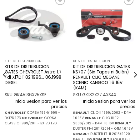
Añadir
Añadir
a la
a la
lista de
lista de
deseos
deseos
KITS DE DISTRIBUCION
KITS DE DISTRIBUCION
KITS DE DISTRIBUCION
KIT DE DISTRIBUCION GATES
GATES CHEVROLET Astra 1.7
KS707 (Sin Tapas ni Bulón)
Tdi X17DT 02.1996… 06.1998
RENAULT CLIO MEGANE
DIESEL
SCENIC KANGOO 1.6 16V
(K4M)
SKU GK45136X25XSE
SKU GK132X27.4XSAX
Inicia Sesion para ver los
Inicia Sesion para ver los
precios
precios
CHEVROLET
CORSA 1994/1999 -
RENAULT
CLIO II 1999/2002 - K4M
BX17D 1.7D
CHEVROLET
CORSA
1.6 16V
RENAULT
CLIO III F2
CLASSIC 1999/2011 - BX17D 1.7D
2006/2012 - K4M 1.6 16V
RENAULT
DUSTER F1-I 2011/2014 - K4M 1.6 16V
RENAULT
DUSTER F1-II 2015/2020 -
K4M 1.6 16V
RENAULT
KANGOO F1