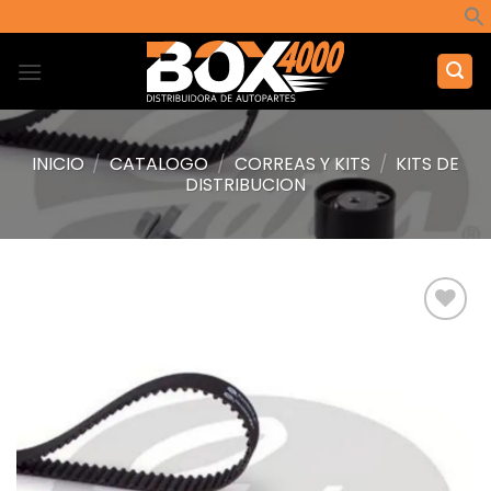
Saltar
al
contenido
INICIO
/
CATALOGO
/
CORREAS Y KITS
/
KITS DE
DISTRIBUCION
Añadir
a la
lista de
deseos