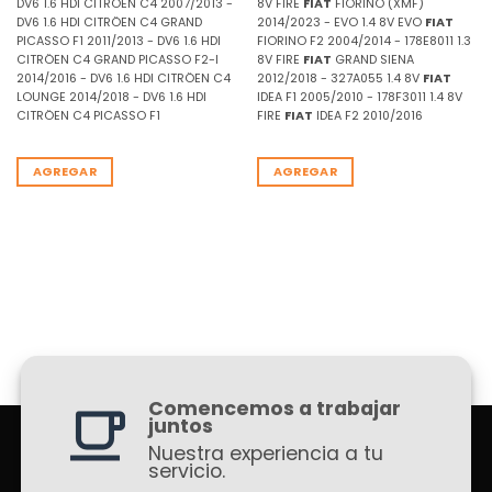
DV6 1.6 HDI CITRÖEN C4 2007/2013 -
8V FIRE
FIAT
FIORINO (XMF)
DV6 1.6 HDI CITRÖEN C4 GRAND
2014/2023 - EVO 1.4 8V EVO
FIAT
PICASSO F1 2011/2013 - DV6 1.6 HDI
FIORINO F2 2004/2014 - 178E8011 1.3
CITRÖEN C4 GRAND PICASSO F2-I
8V FIRE
FIAT
GRAND SIENA
2014/2016 - DV6 1.6 HDI CITRÖEN C4
2012/2018 - 327A055 1.4 8V
FIAT
LOUNGE 2014/2018 - DV6 1.6 HDI
IDEA F1 2005/2010 - 178F3011 1.4 8V
CITRÖEN C4 PICASSO F1
FIRE
FIAT
IDEA F2 2010/2016
AGREGAR
AGREGAR
Comencemos a trabajar
juntos
Nuestra experiencia a tu
servicio.