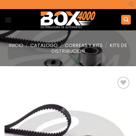
Saltar
al
contenido
INICIO
/
CATALOGO
/
CORREAS Y KITS
/
KITS DE
DISTRIBUCION
Añadir
a la
lista de
deseos