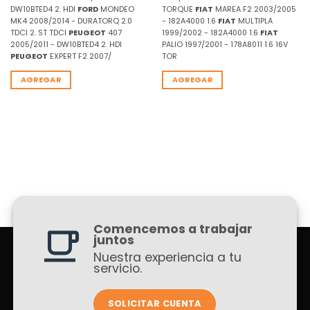
DW10BTED4 2. HDI
FORD
MONDEO
TORQUE
FIAT
MAREA F2 2003/2005
MK4 2008/2014 - DURATORQ 2.0
- 182A4000 1.6
FIAT
MULTIPLA
TDCI 2. ST TDCI
PEUGEOT
407
1999/2002 - 182A4000 1.6
FIAT
2005/2011 - DW10BTED4 2. HDI
PALIO 1997/2001 - 178A8011 1.6 16V
PEUGEOT
EXPERT F2 2007/
TOR
AGREGAR
AGREGAR
Comencemos a trabajar
juntos
Nuestra experiencia a tu
servicio.
SOLICITAR CUENTA