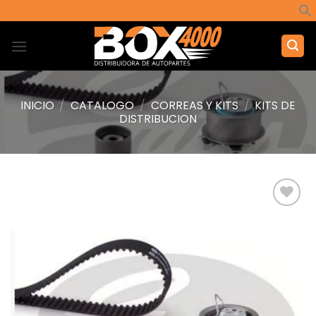
Saltar
al
contenido
INICIO
/
CATALOGO
/
CORREAS Y KITS
/
KITS DE
DISTRIBUCION
Añadir
a la
lista de
deseos