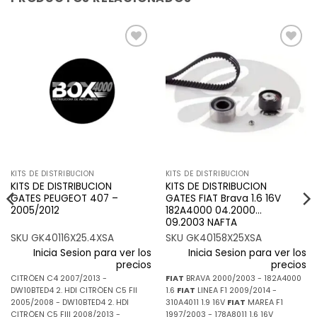
Añadir
Añadir
a la
a la
lista de
lista de
deseos
deseos
KITS DE DISTRIBUCION
KITS DE DISTRIBUCION
KITS DE DISTRIBUCION
KITS DE DISTRIBUCION
GATES PEUGEOT 407 –
GATES FIAT Brava 1.6 16V
2005/2012
182A4000 04.2000…
09.2003 NAFTA
SKU GK40116X25.4XSA
SKU GK40158X25XSA
Inicia Sesion para ver los
Inicia Sesion para ver los
precios
precios
CITRÖEN C4 2007/2013 -
FIAT
BRAVA 2000/2003 - 182A4000
DW10BTED4 2. HDI CITRÖEN C5 FII
1.6
FIAT
LINEA F1 2009/2014 -
2005/2008 - DW10BTED4 2. HDI
310A4011 1.9 16V
FIAT
MAREA F1
CITRÖEN C5 FIII 2008/2013 -
1997/2003 - 178A8011 1.6 16V