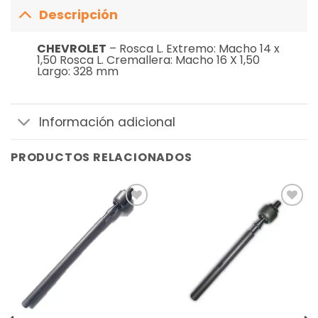
Descripción
CHEVROLET
– Rosca L. Extremo: Macho 14 x
1,50 Rosca L. Cremallera: Macho 16 X 1,50
Largo: 328 mm
Información adicional
PRODUCTOS RELACIONADOS
Añadir
Añadir
a la
a la
lista de
lista de
deseos
deseos