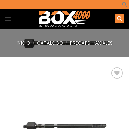
Saltar
al
contenido
INICIO
/
CATALOGO
/
PRECAPS - AXIALES
Añadir
a la
lista de
deseos