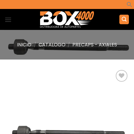
Saltar
al
contenido
INICIO
/
CATALOGO
/
PRECAPS - AXIALES
Añadir
a la
lista de
deseos