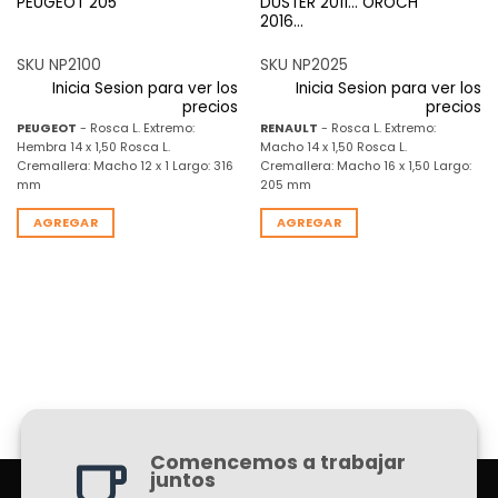
PEUGEOT 205
DUSTER 2011… OROCH
2016…
SKU NP2100
SKU NP2025
Inicia Sesion para ver los
Inicia Sesion para ver los
precios
precios
PEUGEOT
- Rosca L. Extremo:
RENAULT
- Rosca L. Extremo:
Hembra 14 x 1,50 Rosca L.
Macho 14 x 1,50 Rosca L.
Cremallera: Macho 12 x 1 Largo: 316
Cremallera: Macho 16 x 1,50 Largo:
mm
205 mm
AGREGAR
AGREGAR
Comencemos a trabajar
juntos