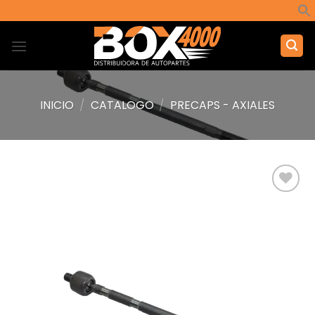
Saltar
al
contenido
INICIO
/
CATALOGO
/
PRECAPS - AXIALES
Añadir
a la
lista de
deseos