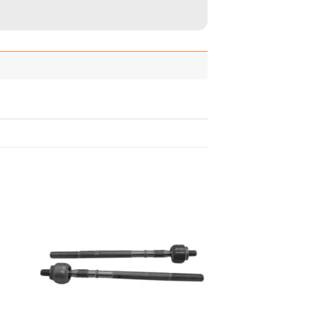
adir
Añadir
 la
a la
ista
lista
de
de
seos
deseos