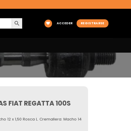
BOTÓN DE BÚSQUEDA
ACCEDER
REGISTRARSE
AS FIAT REGATTA 100S
ho 12 x 1,50 Rosca L. Cremallera: Macho 14