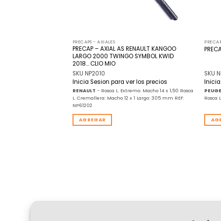
PRECAPS - AXIALES
PRECAP
ENAULT CLIO
PRECAP – AXIAL AS RENAULT KANGOO
PRECA
LARGO 2000 TWINGO SYMBOL KWID
2018… CLIO MIO
SKU NP2010
SKU N
r los precios
Inicia Sesion para ver los precios
Inici
emo: Macho 14 x 1,50 Rosca
RENAULT
- Rosca L. Extremo: Macho 14 x 1,50 Rosca
PEUG
x 1 Largo: 249 mm
L. Cremallera: Macho 12 x 1 Largo: 305 mm REF:
Rosca 
NP61202
AGREGAR
AG