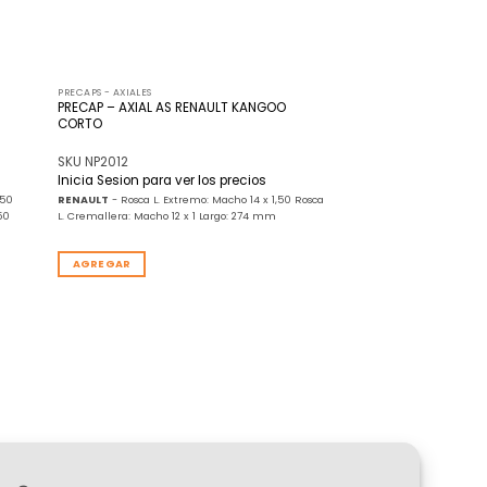
PRECAPS - AXIALES
PRECAP – AXIAL AS RENAULT KANGOO
CORTO
SKU NP2012
Inicia Sesion para ver los precios
,50
RENAULT
- Rosca L. Extremo: Macho 14 x 1,50 Rosca
50
L. Cremallera: Macho 12 x 1 Largo: 274 mm
AGREGAR