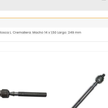
 Rosca L. Cremallera: Macho 14 x 1,50 Largo: 249 mm
Añadir
Añ
a la
a
lista
l
de
deseos
de