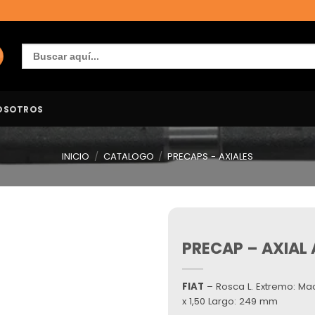
Buscar:
OSOTROS
INICIO
/
CATALOGO
/
PRECAPS - AXIALES
PRECAP – AXIAL 
Añadir
a la
lista de
deseos
FIAT
– Rosca L. Extremo: Mac
x 1,50 Largo: 249 mm