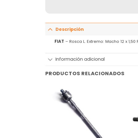
Descripción
FIAT
– Rosca L. Extremo: Macho 12 x 1,50
Información adicional
PRODUCTOS RELACIONADOS
Añadir
Añadir
a la
a la
lista
lista
de
de
deseos
deseos