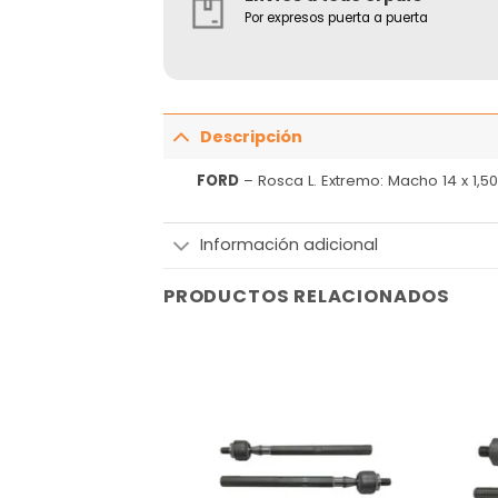
Por expresos puerta a puerta
Descripción
FORD
– Rosca L. Extremo: Macho 14 x 1,5
Información adicional
PRODUCTOS RELACIONADOS
Añadir
Añadir
a la
a la
lista
lista
de
de
deseos
deseos