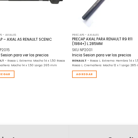
S - AXIALES
PRECAPS - AXIALES
PRECAP AXIAL PARA RENAULT R9 R11
P – AXIAL AS RENAULT SCENIC
(1984+) L:285MM
P2015
SKU NP2001
a Sesion para ver los precios
Inicia Sesion para ver los precios
LT
- Rosca L. Extremo: Macho 14 x 1,50 Rosca
RENAULT
- Rosca L. Extremo: Hembra 14 x 1,
mallera: Macho 14 x 1,50 Largo: 265 mm
Rosca L. Cremallera: Macho 12 x 1 Largo: 28
REGAR
AGREGAR