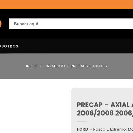
Buscar:
OSOTROS
INICIO
/
CATALOGO
/
PRECAPS - AXIALES
PRECAP – AXIAL
Añadir
a la
2006/2008 2006
lista de
deseos
FORD
– Rosca L. Extremo: Ma