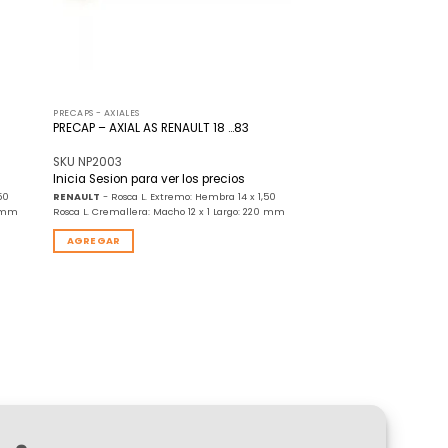
PRECAPS - AXIALES
PRECAP – AXIAL AS RENAULT 18 …83
SKU NP2003
Inicia Sesion para ver los precios
50
RENAULT
- Rosca L. Extremo: Hembra 14 x 1,50
5 mm
Rosca L. Cremallera: Macho 12 x 1 Largo: 220 mm
AGREGAR