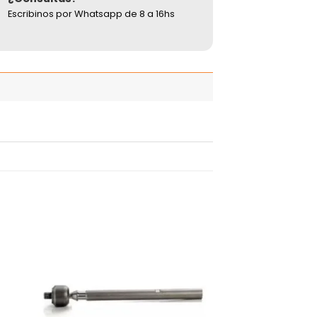
Escribinos por Whatsapp de 8 a 16hs
adir
Añadir
 la
a la
ista
lista
de
de
seos
deseos