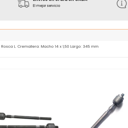
El mejor servicio
0 Rosca L. Cremallera: Macho 14 x 1,50 Largo: 345 mm
Añadir
Añ
a la
a
lista
l
de
deseos
de