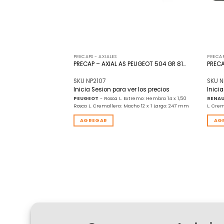
PRECAPS - AXIALES
PRECAP
ENAULT TRAFIC HID.
PRECAP – AXIAL AS PEUGEOT 504 GR 81…
PRECA
SKU NP2107
SKU N
r los precios
Inicia Sesion para ver los precios
Inici
emo: Hembra 14 x 1,50
PEUGEOT
- Rosca L. Extremo: Hembra 14 x 1,50
RENAU
ho 12 x 1 Largo: 380 mm
Rosca L. Cremallera: Macho 12 x 1 Largo: 247 mm
L. Cre
AGREGAR
AG