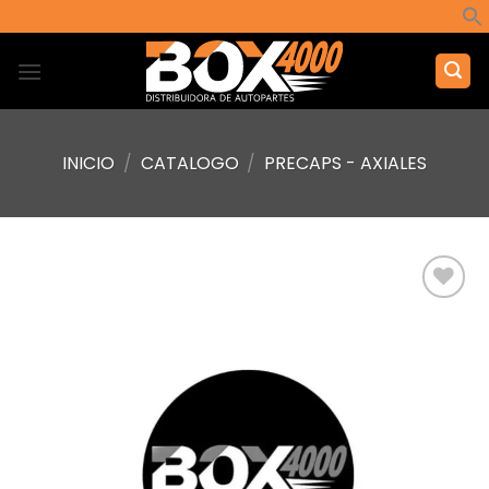
Saltar
al
contenido
INICIO
/
CATALOGO
/
PRECAPS - AXIALES
Añadir
a la
lista de
deseos