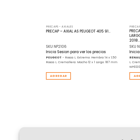
PRECAPS - AXIALES
PRECAP
ENAULT R9 R11
PRECA
PRECAP – AXIAL AS PEUGEOT 405 91…
LARG
2018…
SKU NP2106
SKU N
r los precios
Inicia Sesion para ver los precios
Inici
emo: Hembra 14 x 1,50
PEUGEOT
- Rosca L. Extremo: Hembra 14 x 1,50
RENAU
ho 12 x 1 Largo: 285 mm
Rosca L. Cremallera: Macho 12 x 1 Largo: 187 mm
L. Cre
NP612
AGREGAR
AG