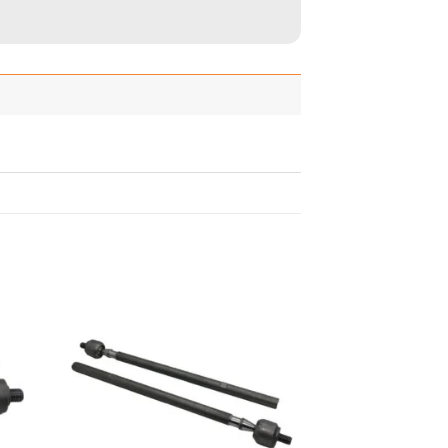
adir
Añadir
 la
a la
ista
lista
de
de
seos
deseos