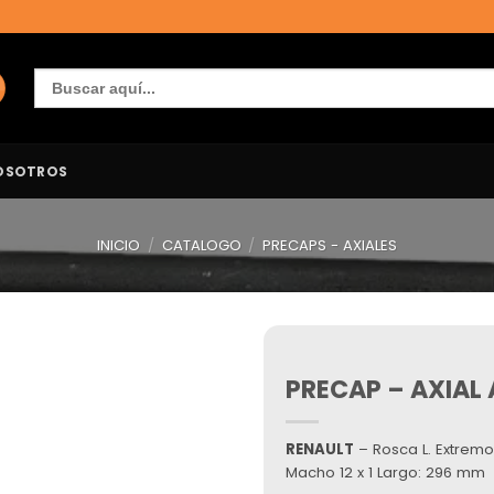
Buscar:
OSOTROS
INICIO
/
CATALOGO
/
PRECAPS - AXIALES
PRECAP – AXIAL 
Añadir
a la
lista de
deseos
RENAULT
– Rosca L. Extremo:
Macho 12 x 1 Largo: 296 mm