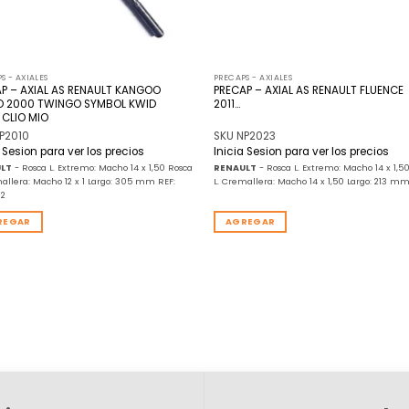
S - AXIALES
PRECAPS - AXIALES
P – AXIAL AS RENAULT KANGOO
PRECAP – AXIAL AS RENAULT FLUENCE
O 2000 TWINGO SYMBOL KWID
2011…
 CLIO MIO
P2010
SKU NP2023
a Sesion para ver los precios
Inicia Sesion para ver los precios
LT
- Rosca L. Extremo: Macho 14 x 1,50 Rosca
RENAULT
- Rosca L. Extremo: Macho 14 x 1,5
mallera: Macho 12 x 1 Largo: 305 mm REF:
L. Cremallera: Macho 14 x 1,50 Largo: 213 m
02
REGAR
AGREGAR