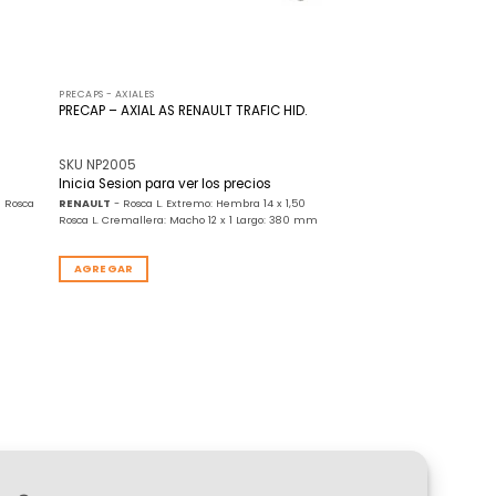
PRECAPS - AXIALES
PRECAP – AXIAL AS RENAULT TRAFIC HID.
SKU NP2005
Inicia Sesion para ver los precios
0 Rosca
RENAULT
- Rosca L. Extremo: Hembra 14 x 1,50
m
Rosca L. Cremallera: Macho 12 x 1 Largo: 380 mm
AGREGAR