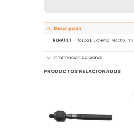
Descripción
RENAULT
– Rosca L. Extremo: Macho 14 x 
Información adicional
PRODUCTOS RELACIONADOS
Añadir
Añadir
a la
a la
lista
lista
de
de
deseos
deseos