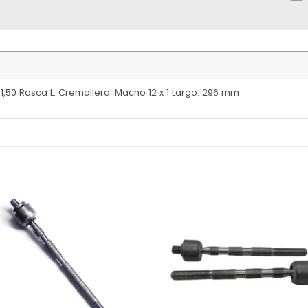
1,50 Rosca L. Cremallera: Macho 12 x 1 Largo: 296 mm
Añadir
Añ
a la
a
lista
l
de
deseos
de