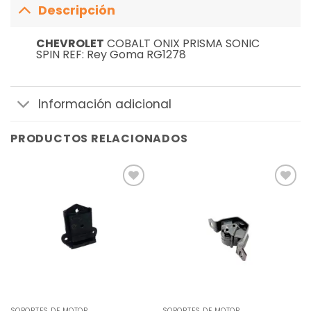
Descripción
CHEVROLET
COBALT ONIX PRISMA SONIC
SPIN REF: Rey Goma RG1278
Información adicional
PRODUCTOS RELACIONADOS
Añadir
Añadir
a la
a la
lista de
lista de
deseos
deseos
SOPORTES DE MOTOR
SOPORTES DE MOTOR