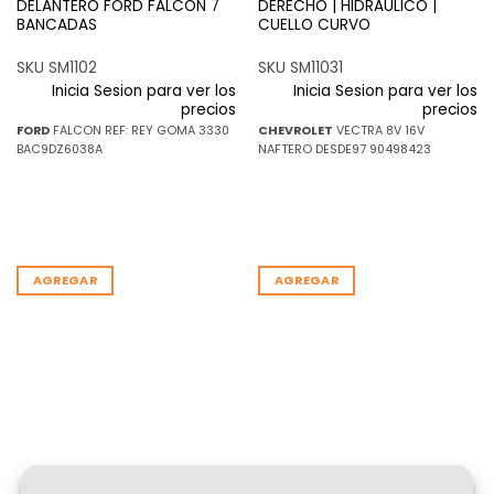
DELANTERO FORD FALCON 7
DERECHO | HIDRAULICO |
BANCADAS
CUELLO CURVO
SKU SM1102
SKU SM11031
Inicia Sesion para ver los
Inicia Sesion para ver los
precios
precios
FORD
FALCON REF: REY GOMA 3330
CHEVROLET
VECTRA 8V 16V
BAC9DZ6038A
NAFTERO DESDE97 90498423
AGREGAR
AGREGAR