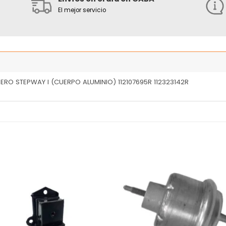
El mejor servicio
RO STEPWAY I (CUERPO ALUMINIO) 112107695R 112323142R
Añadir
Añ
a la
a
lista
l
de
deseos
de