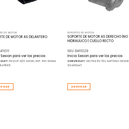
ES DE MOTOR
SOPORTES DE MOTOR
SOPORTE DE MOTOR AS DERECHO |NO
RTE DE MOTOR AS DELANTERO
HIDRAULICO | CUELLO RECTO
M11011
SKU SM11029
a Sesion para ver los precios
Inicia Sesion para ver los precios
ROLET
PICKUP D20 DIESEL REF: REY GOMA
CHEVROLET
VECTRA 8V 16V NAFTERO DESDE
4647865
90495447
REGAR
AGREGAR