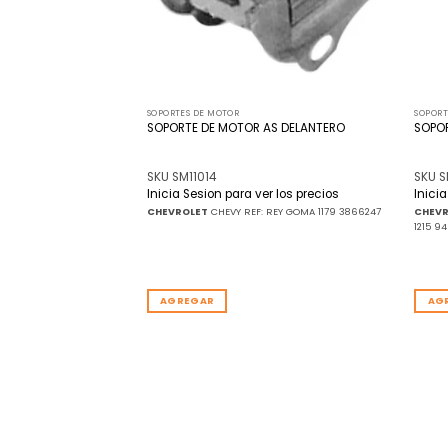
SOPORTES DE MOTOR
SOPORT
AS SUPERIOR
SOPORTE DE MOTOR AS DELANTERO
SOPO
SKU SM11014
SKU S
r los precios
Inicia Sesion para ver los precios
Inici
AL 73 REF: REY GOMA 1197
CHEVROLET
CHEVY REF: REY GOMA 1179 3866247
CHEV
1215 9
AGREGAR
AG