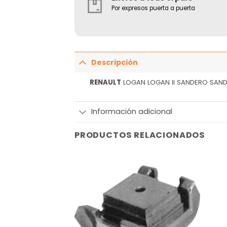
Por expresos puerta a puerta
Descripción
RENAULT
LOGAN LOGAN II SANDERO SANDE
Información adicional
PRODUCTOS RELACIONADOS
Añadir
Añadir
a la
a la
lista
lista
de
de
deseos
deseos