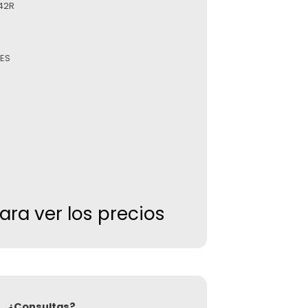
142R
ES
para ver los precios
¿Consultas?