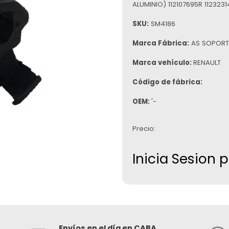
ALUMINIO) 112107695R 112323
SKU:
SM4186
Marca Fábrica:
AS SOPORT
Marca vehículo:
RENAULT
Código de fábrica:
OEM:
'-
Precio:
Inicia Sesion 
Envíos en el día en CABA