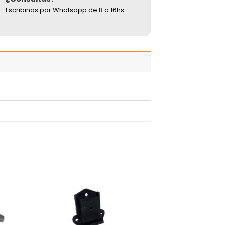
Escribinos por Whatsapp de 8 a 16hs
adir
Añadir
 la
a la
ista
lista
de
de
seos
deseos