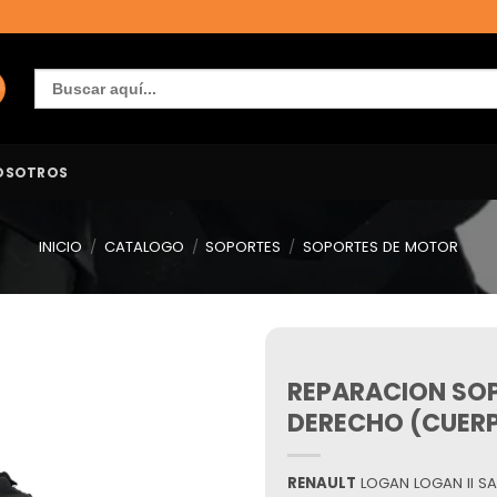
Buscar:
OSOTROS
INICIO
/
CATALOGO
/
SOPORTES
/
SOPORTES DE MOTOR
REPARACION SO
Añadir
a la
DERECHO (CUERP
lista de
deseos
RENAULT
LOGAN LOGAN II S