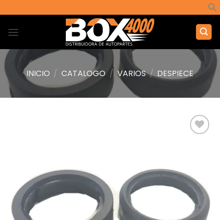
Saltar
al
contenido
INICIO
/
CATALOGO
/
VARIOS
/
DESPIECE
Añadir
a la
lista de
deseos