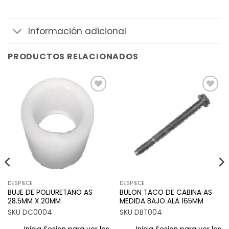
Información adicional
PRODUCTOS RELACIONADOS
Añadir
Añadir
a la
a la
lista de
lista de
deseos
deseos
DESPIECE
DESPIECE
BUJE DE POLIURETANO AS
BULON TACO DE CABINA AS
28.5MM X 20MM
MEDIDA BAJO ALA 165MM
SKU DC0004
SKU DBT004