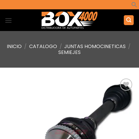
Saltar
al
contenido
INICIO
/
CATALOGO
/
JUNTAS HOMOCINETICAS
/
SEMIEJES
Añadir
a la
lista de
deseos