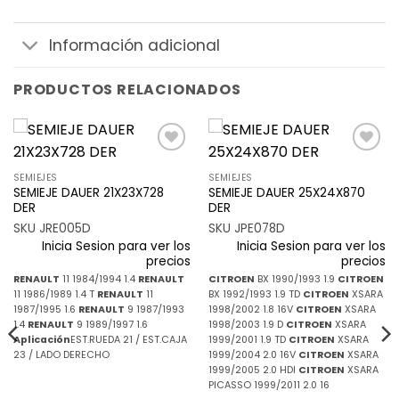
Información adicional
PRODUCTOS RELACIONADOS
Añadir
Añadir
a la
a la
SEMIEJES
SEMIEJES
lista de
lista de
SEMIEJE DAUER 21X23X728
SEMIEJE DAUER 25X24X870
deseos
deseos
DER
DER
SKU JRE005D
SKU JPE078D
Inicia Sesion para ver los
Inicia Sesion para ver los
precios
precios
RENAULT
11 1984/1994 1.4
RENAULT
CITROEN
BX 1990/1993 1.9
CITROEN
11 1986/1989 1.4 T
RENAULT
11
BX 1992/1993 1.9 TD
CITROEN
XSARA
1987/1995 1.6
RENAULT
9 1987/1993
1998/2002 1.8 16V
CITROEN
XSARA
1.4
RENAULT
9 1989/1997 1.6
1998/2003 1.9 D
CITROEN
XSARA
Aplicación
EST.RUEDA 21 / EST.CAJA
1999/2001 1.9 TD
CITROEN
XSARA
23 / LADO DERECHO
1999/2004 2.0 16V
CITROEN
XSARA
1999/2005 2.0 HDI
CITROEN
XSARA
PICASSO 1999/2011 2.0 16