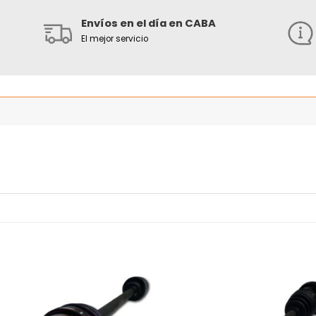
Envíos en el día en CABA
El mejor servicio
Añadir
Añ
a la
a
lista
l