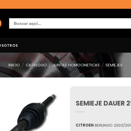
Buscar:
OSOTROS
INICIO
/
CATALOGO
/
JUNTAS HOMOCINETICAS
/
SEMIEJES
SEMIEJE DAUER 
Añadir
a la
lista de
deseos
CITROEN
BERLINGO 2003/2017