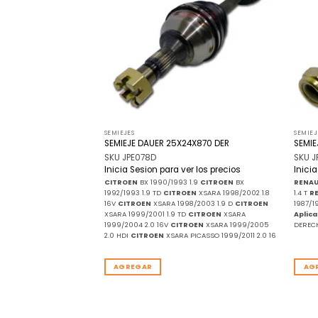
de
de
deseos
deseos
SEMIEJES
SEMIEJ
X644 IZQ
SEMIEJE DAUER 25X24X870 DER
SEMIE
SKU JPE078D
SKU 
r los precios
Inicia Sesion para ver los precios
Inici
R PE081I
CITROEN
BX 1990/1993 1.9
CITROEN
BX
RENAU
1992/1993 1.9 TD
CITROEN
XSARA 1998/2002 1.8
1.4 T
R
16V
CITROEN
XSARA 1998/2003 1.9 D
CITROEN
1987/1
XSARA 1999/2001 1.9 TD
CITROEN
XSARA
Aplica
1999/2004 2.0 16V
CITROEN
XSARA 1999/2005
DEREC
2.0 HDI
CITROEN
XSARA PICASSO 1999/2011 2.0 16
AGREGAR
AG