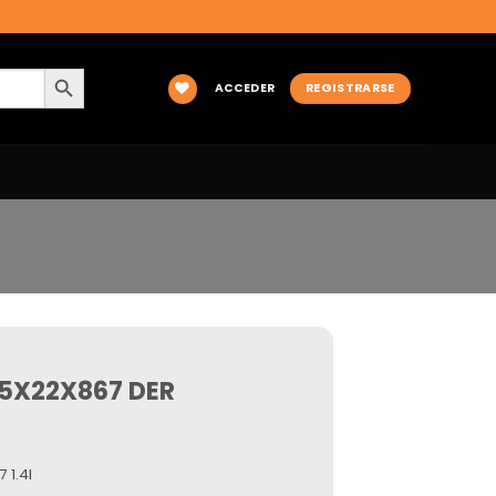
BOTÓN DE BÚSQUEDA
ACCEDER
REGISTRARSE
25X22X867 DER
 1.4I