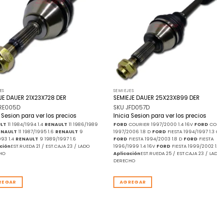
de
deseos
de
ES
SEMIEJES
JE DAUER 21X23X728 DER
SEMIEJE DAUER 25X23X899 DER
JRE005D
SKU JFD057D
a Sesion para ver los precios
Inicia Sesion para ver los precios
LT
11 1984/1994 1.4
RENAULT
11 1986/1989
FORD
COURIER 1997/2000 1.4 16V
FORD
CO
ENAULT
11 1987/1995 1.6
RENAULT
9
1997/2006 1.8 D
FORD
FIESTA 1994/1997 1.3 
993 1.4
RENAULT
9 1989/1997 1.6
FORD
FIESTA 1994/2003 1.8 D
FORD
FIESTA
ción
EST.RUEDA 21 / EST.CAJA 23 / LADO
1996/1999 1.4 16V
FORD
FIESTA 1999/2002 1
HO
Aplicación
EST.RUEDA 25 / EST.CAJA 23 / LA
DERECHO
REGAR
AGREGAR