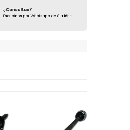
¿Consultas?
Escribinos por Whatsapp de 8 a 16hs
adir
Añadir
 la
a la
ista
lista