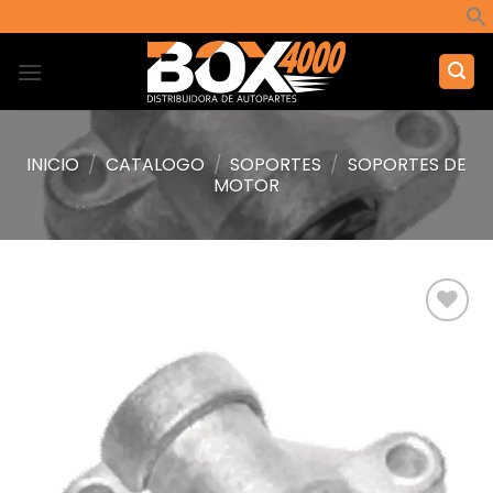
Saltar
al
contenido
INICIO
/
CATALOGO
/
SOPORTES
/
SOPORTES DE
MOTOR
Añadir
a la
lista de
deseos