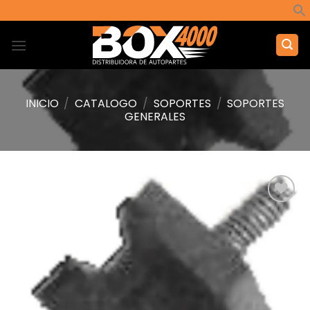
Saltar
al
contenido
INICIO
/
CATALOGO
/
SOPORTES
/
SOPORTES
GENERALES
Añadir
a la
lista de
deseos