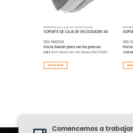
LOCIDADES
SOPORTES DE CAJA DE VELOCIDADES
SOPORT
 VELOCIDADES AS
SOPORTE DE CAJA DE VELOCIDADES AS
SOPO
SKU SM2104
SKU S
r los precios
Inicia Sesion para ver los precios
Inici
 REY GOMA 3468 OEM:
FIAT
600 TODOS REF: REY GOMA 2115 870286
CHEV
AGREGAR
AG
Comencemos a trabajar