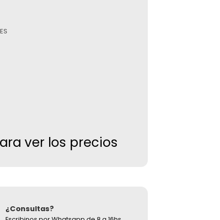
ES
para ver los precios
¿Consultas?
Escribinos por Whatsapp de 8 a 16hs