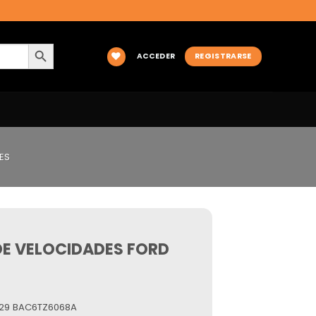
BOTÓN DE BÚSQUEDA
ACCEDER
REGISTRARSE
ES
E VELOCIDADES FORD
329 BAC6TZ6068A