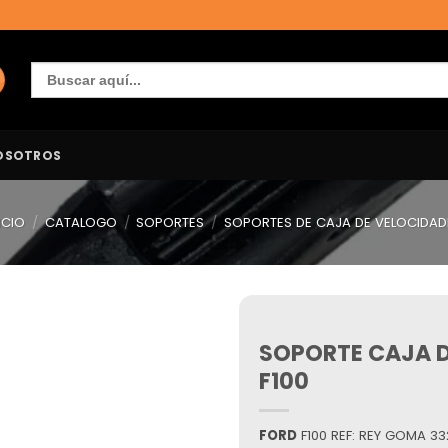
Buscar:
OSOTROS
ICIO
/
CATALOGO
/
SOPORTES
/
SOPORTES DE CAJA DE VELOCIDAD
SOPORTE CAJA D
Añadir
a la
F100
lista de
deseos
FORD
F100 REF: REY GOMA 3