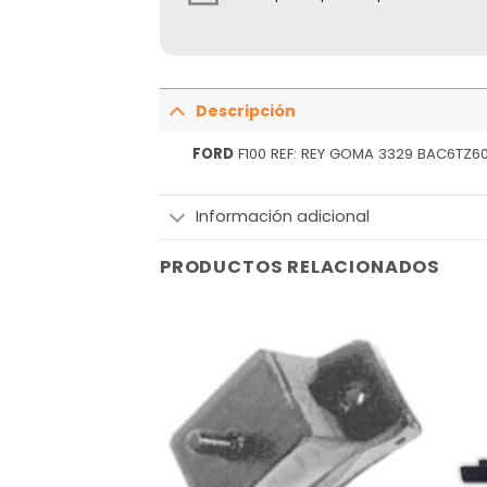
Descripción
FORD
F100 REF: REY GOMA 3329 BAC6TZ6
Información adicional
PRODUCTOS RELACIONADOS
Añadir
Añadir
a la
a la
lista
lista
de
de
deseos
deseos