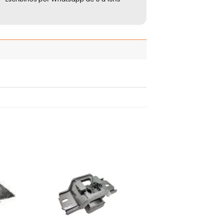
adir
Añadir
 la
a la
ista
lista
de
de
seos
deseos