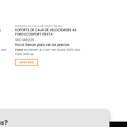
SOPORTES DE CAJA DE VELOCIDADES
SOPORTE DE CAJA DE VELOCIDADES AS
S
FORD ECOSPORT FIESTA
SKU SM1225
Inicia Sesion para ver los precios
 REF:
FORD
ECOSPORT 4x 2 REF: REY GOMA 3535 OEM:
2S65 7N121 AA
AGREGAR
as?