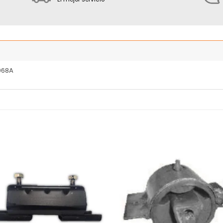
068A
Añadir
Añ
a la
a
lista
l
de
deseos
de