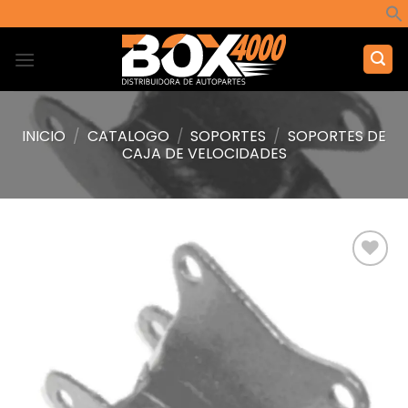
Saltar
al
contenido
INICIO
/
CATALOGO
/
SOPORTES
/
SOPORTES DE
CAJA DE VELOCIDADES
Añadir
a la
lista de
deseos