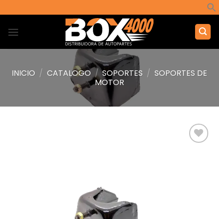
Saltar
al
contenido
INICIO
/
CATALOGO
/
SOPORTES
/
SOPORTES DE
MOTOR
Añadir
a la
lista de
deseos