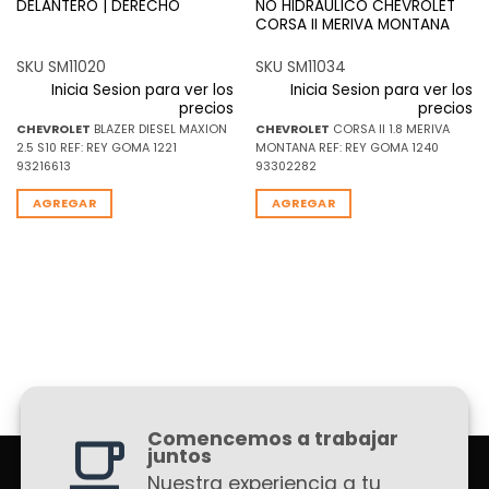
DELANTERO | DERECHO
NO HIDRAULICO CHEVROLET
CORSA II MERIVA MONTANA
SKU SM11020
SKU SM11034
Inicia Sesion para ver los
Inicia Sesion para ver los
precios
precios
CHEVROLET
BLAZER DIESEL MAXION
CHEVROLET
CORSA II 1.8 MERIVA
2.5 S10 REF: REY GOMA 1221
MONTANA REF: REY GOMA 1240
93216613
93302282
AGREGAR
AGREGAR
Comencemos a trabajar
juntos
Nuestra experiencia a tu