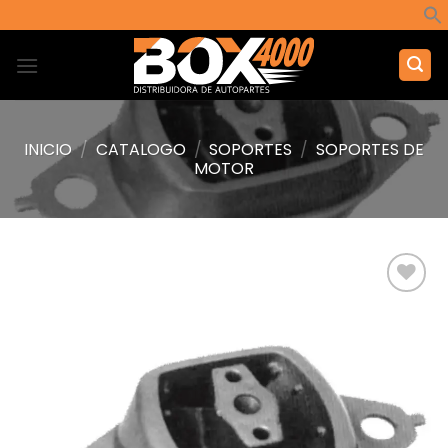
Saltar
al
contenido
INICIO
/
CATALOGO
/
SOPORTES
/
SOPORTES DE
MOTOR
Añadir
a la
lista de
deseos