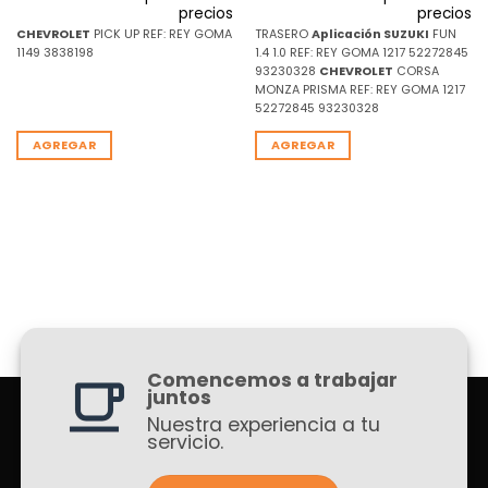
precios
precios
CHEVROLET
PICK UP REF: REY GOMA
TRASERO
Aplicación
SUZUKI
FUN
1149 3838198
1.4 1.0 REF: REY GOMA 1217 52272845
93230328
CHEVROLET
CORSA
MONZA PRISMA REF: REY GOMA 1217
52272845 93230328
AGREGAR
AGREGAR
Comencemos a trabajar
juntos
Nuestra experiencia a tu
servicio.