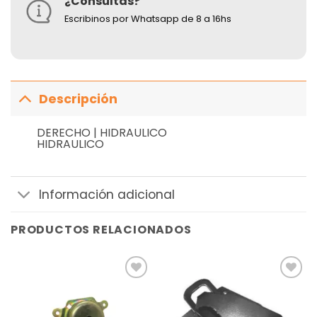
¿Consultas?
Escribinos por Whatsapp de 8 a 16hs
Descripción
DERECHO | HIDRAULICO
HIDRAULICO
Información adicional
PRODUCTOS RELACIONADOS
Añadir
Añadir
a la
a la
lista de
lista de