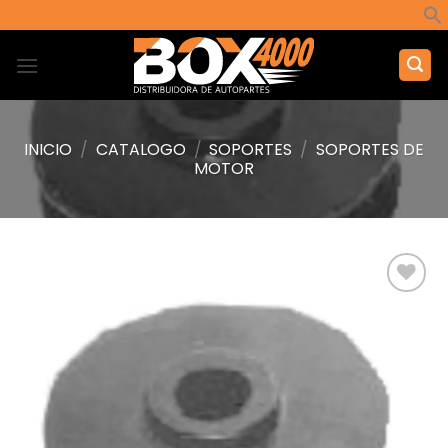
Saltar
al
contenido
INICIO
/
CATALOGO
/
SOPORTES
/
SOPORTES DE
MOTOR
Añadir
a la
lista de
deseos