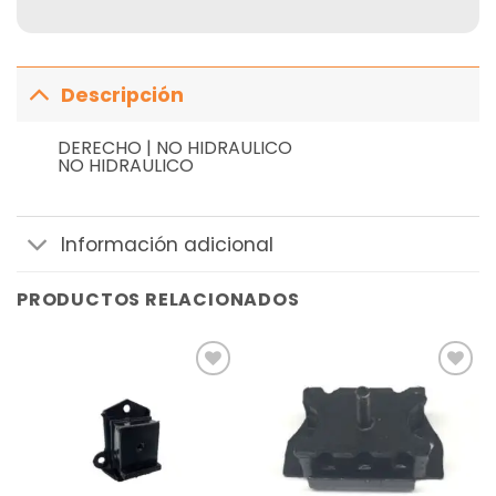
Descripción
DERECHO | NO HIDRAULICO
NO HIDRAULICO
Información adicional
PRODUCTOS RELACIONADOS
Añadir
Añadir
a la
a la
lista de
lista de
deseos
deseos