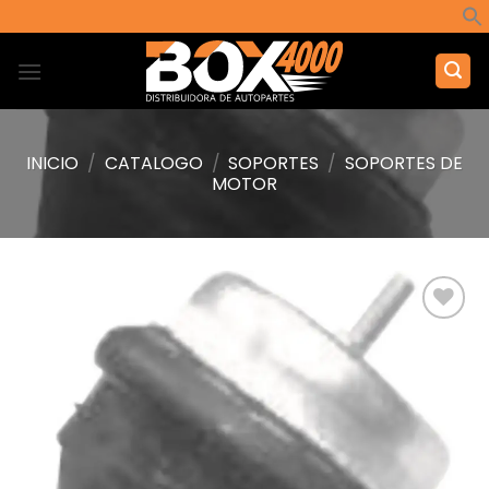
Saltar
al
contenido
INICIO
/
CATALOGO
/
SOPORTES
/
SOPORTES DE
MOTOR
Añadir
a la
lista de
deseos