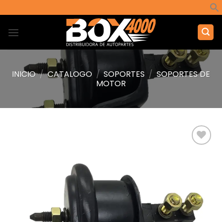
Saltar
al
contenido
INICIO
/
CATALOGO
/
SOPORTES
/
SOPORTES DE
MOTOR
Añadir
a la
lista de
deseos