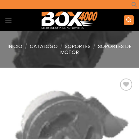
Saltar
al
contenido
INICIO
/
CATALOGO
/
SOPORTES
/
SOPORTES DE
MOTOR
Añadir
a la
lista de
deseos