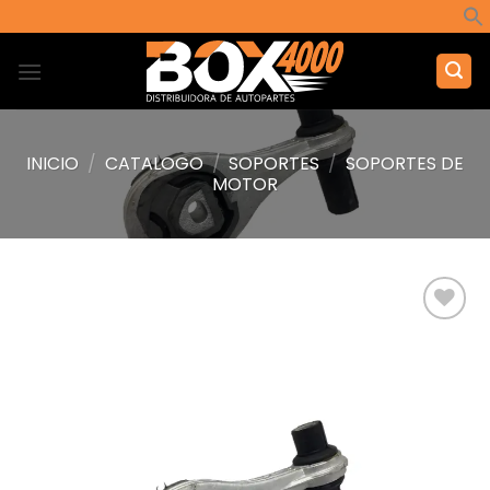
Saltar
al
contenido
INICIO
/
CATALOGO
/
SOPORTES
/
SOPORTES DE
MOTOR
Añadir
a la
lista de
deseos