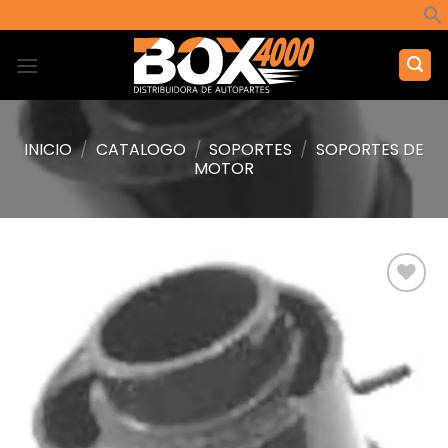
Saltar
al
contenido
INICIO
/
CATALOGO
/
SOPORTES
/
SOPORTES DE
MOTOR
Añadir
a la
lista de
deseos