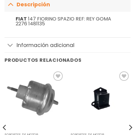
Descripción
FIAT
147 FIORINO SPAZIO REF: REY GOMA
2276 1481135
Información adicional
PRODUCTOS RELACIONADOS
Añadir
Añadir
a la
a la
lista de
lista de
deseos
deseos
SOPORTES DE MOTOR
SOPORTES DE MOTOR