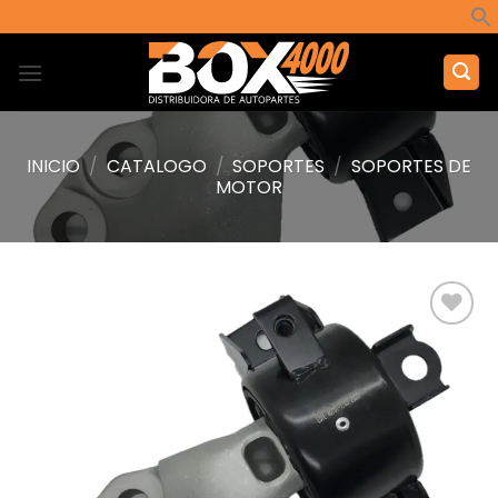
Saltar
al
contenido
INICIO
/
CATALOGO
/
SOPORTES
/
SOPORTES DE
MOTOR
Añadir
a la
lista de
deseos